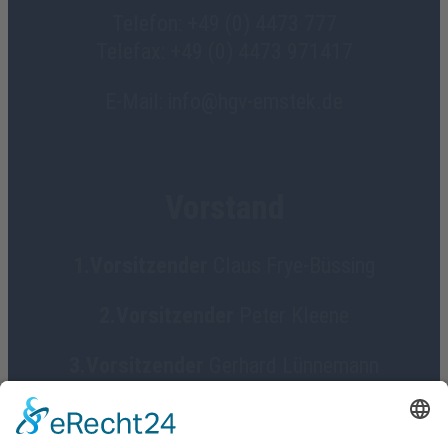
Telefon: +49 (0) 4473 777
Telefax: +49 (0) 4473 971417
E-Mail: info@hgv-emstek.de
Vorstand
1.Vorsitzender
Claus Frye-Büssing
2.Vorsitzender
Peter Kleene
3.Vorsitzender
Gerhard Lünnemann
Geschäftsführerin
Birgit Focke-Meermann