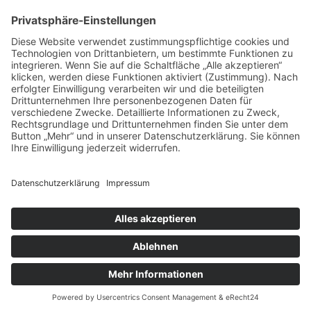
Social Media
HGV Emstek on Facebook
Impressum
Datenschutz
Copyright © 2018 HGV Emstek e.V. All Rights Reserved. Web-Design by
RIEGER Dienstleistungen
Joomla Template
by
ThemeXpert