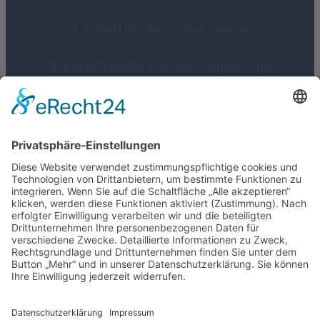
2.Vorsitzender
Peter Kleene
3.Vorsitzender
Gerhard Lünnemann
Geschäftsführerin
Birgit Focke-Meermann
Social Media
HGV Emstek on Facebook
Impressum
Datenschutz