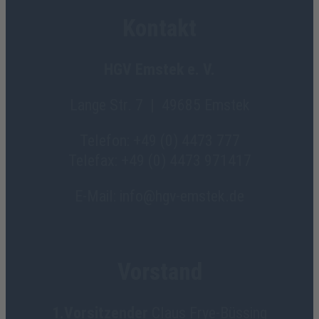
Kontakt
HGV Emstek e. V.
Lange Str. 7 | 49685 Emstek
Telefon: +49 (0) 4473 777
Telefax: +49 (0) 4473 971417
E-Mail: info@hgv-emstek.de
Vorstand
1.Vorsitzender
Claus Frye-Büssing