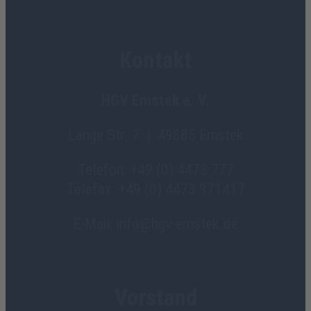
Kontakt
HGV Emstek e. V.
Lange Str. 7 | 49685 Emstek
Telefon: +49 (0) 4473 777
Telefax: +49 (0) 4473 971417
E-Mail: info@hgv-emstek.de
Vorstand