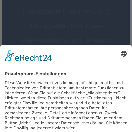
1.Vorsitzender
Claus Frye-Büssing
2.Vorsitzender
Peter Kleene
3.Vorsitzender
Gerhard Lünnemann
Geschäftsführerin
Birgit Focke-Meermann
Social Media
HGV Emstek on Facebook
Impressum